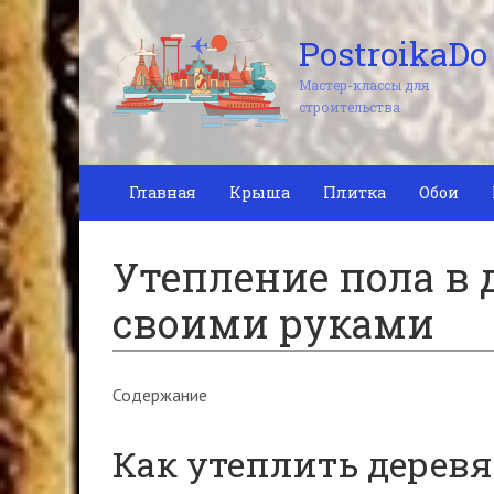
PostroikaDo
Мастер-классы для
строительства
Главная
Крыша
Плитка
Обои
Утепление пола в
своими руками
Содержание
Как утеплить дерев