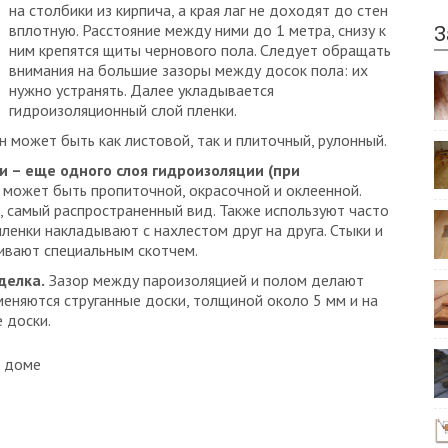
на столбики из кирпича, а края лаг не доходят до стен
вплотную. Расстояние между ними до 1 метра, снизу к
З
ним крепятся щиты чернового пола. Следует обращать
внимания на большие зазоры между досок пола: их
нужно устранять. Далее укладывается
гидроизоляционный слой пленки.
 может быть как листовой, так и плиточный, рулонный.
 – еще одного слоя гидроизоляции (при
может быть пропиточной, окрасочной и оклеенной.
, самый распространенный вид. Также используют часто
пленки накладывают с нахлестом друг на друга. Стыки и
еивают специальным скотчем.
делка.
Зазор между пароизоляцией и полом делают
меняются струганные доски, толщиной около 5 мм и на
 доски.
м доме