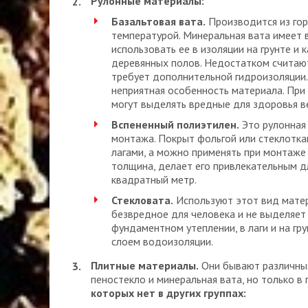
Рулонные материалы:
Базальтовая вата.
Производится из горн
температурой. Минеральная вата имеет
использовать ее в изоляции на грунте 
деревянных полов. Недостатком считают
требует дополнительной гидроизоляции. 
неприятная особенность материала. При
могут выделять вредные для здоровья в
Вспененный полиэтилен.
Это рулонная 
монтажа. Покрыт фольгой или стеклотка
лагами, а можно применять при монтаже 
толщина, делает его привлекательным д
квадратный метр.
Стекловата.
Используют этот вид матер
безвредное для человека и не выделяет
фундаментном утеплении, в лаги и на г
слоем водоизоляции.
Плитные материалы.
Они бывают различных
пеностекло и минеральная вата, но только в 
которых нет в других группах: