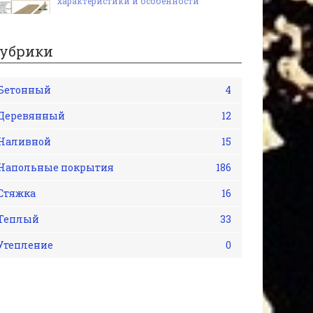
характеристики и особенности
убрики
Бетонный
4
Деревянный
12
Наливной
15
Напольные покрытия
186
Стяжка
16
Теплый
33
Утепление
0