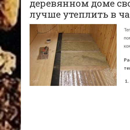
деревянном доме св
лучше утеплить в ч
Те
по
ко
Ра
те