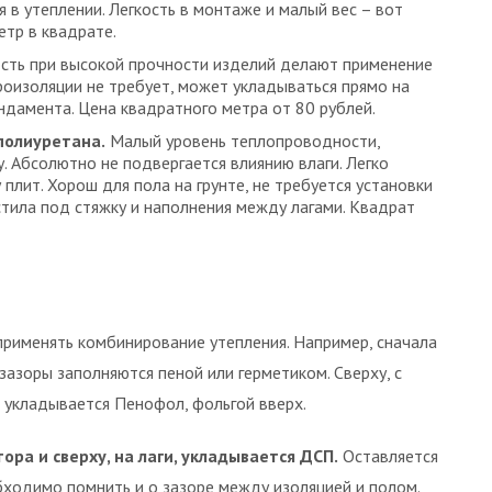
 в утеплении. Легкость в монтаже и малый вес – вот
етр в квадрате.
сть при высокой прочности изделий делают применение
роизоляции не требует, может укладываться прямо на
ундамента. Цена квадратного метра от 80 рублей.
полиуретана.
Малый уровень теплопроводности,
. Абсолютно не подвергается влиянию влаги. Легко
плит. Хорош для пола на грунте, не требуется установки
стила под стяжку и наполнения между лагами. Квадрат
применять комбинирование утепления. Например, сначала
зазоры заполняются пеной или герметиком. Сверху, с
, укладывается Пенофол, фольгой вверх.
ора и сверху, на лаги, укладывается ДСП.
Оставляется
бходимо помнить и о зазоре между изоляцией и полом.