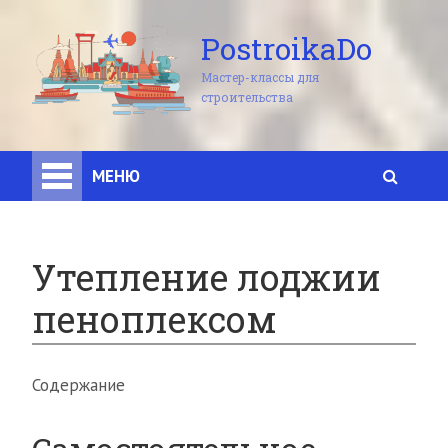
PostroikaDo
Мастер-классы для
строительства
МЕНЮ
Утепление лоджии
пеноплексом
Содержание