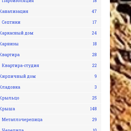
Пароизоляция
18
Канализация
47
Септики
17
Каркасный дом
24
Карнизы
18
Квартира
28
Квартира-студия
22
Кирпичный дом
9
Кладовка
3
Крыльцо
25
Крыша
148
Металлочерепица
29
Черепица
10