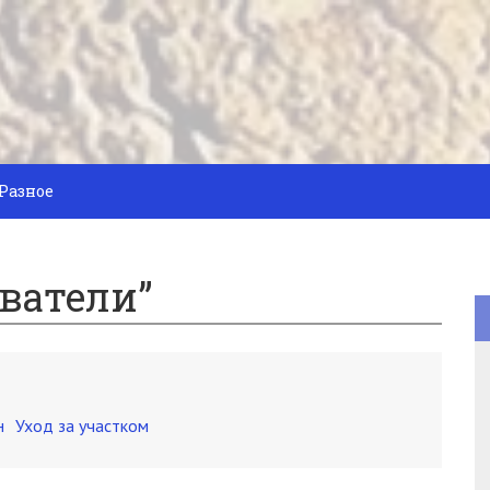
Разное
ватели”
н
Уход за участком