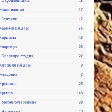
Пароизоляция
18
Канализация
47
Септики
17
Каркасный дом
24
Карнизы
18
Квартира
28
Квартира-студия
22
Кирпичный дом
9
Кладовка
3
Крыльцо
25
Крыша
148
Металлочерепица
29
Черепица
10