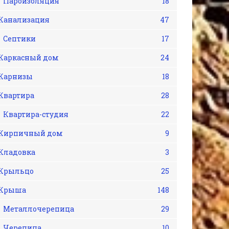
Пароизоляция
18
Канализация
47
Септики
17
Каркасный дом
24
Карнизы
18
Квартира
28
Квартира-студия
22
Кирпичный дом
9
Кладовка
3
Крыльцо
25
Крыша
148
Металлочерепица
29
Черепица
10