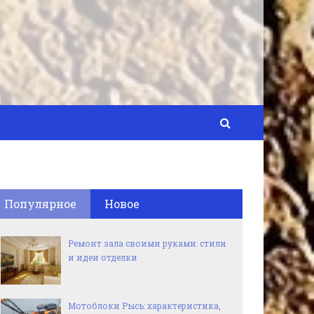
Популярное
Новое
Ремонт зала своими руками: стили
и идеи отделки
Мотоблоки Рысь: характеристика,