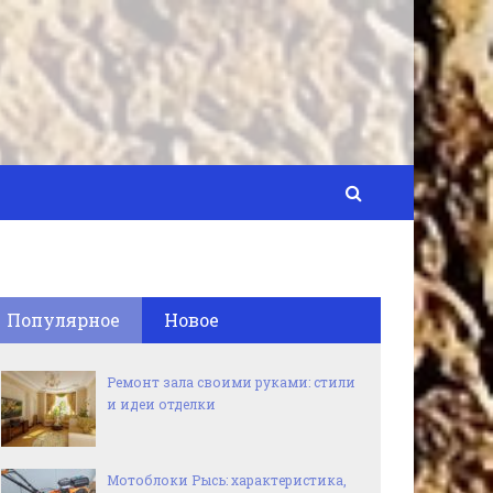
Популярное
Новое
Ремонт зала своими руками: стили
и идеи отделки
Мотоблоки Рысь: характеристика,