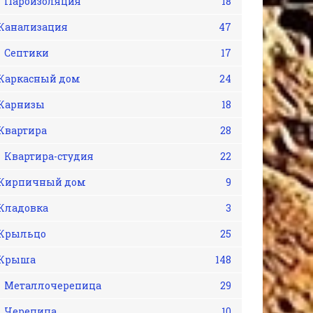
Пароизоляция
18
Канализация
47
Септики
17
Каркасный дом
24
Карнизы
18
Квартира
28
Квартира-студия
22
Кирпичный дом
9
Кладовка
3
Крыльцо
25
Крыша
148
Металлочерепица
29
Черепица
10